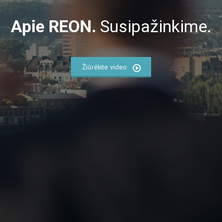
Apie REON.
Susipažinkime.
Žiūrėkite video