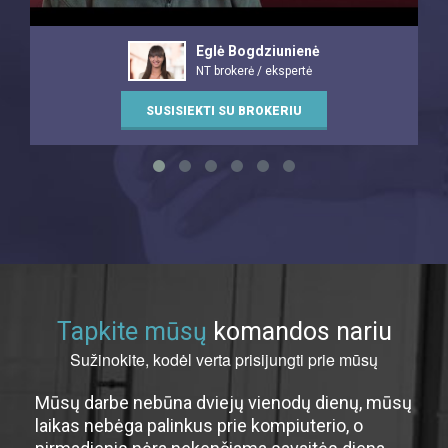
Eglė Bogdziunienė
NT brokerė / ekspertė
SUSISIEKTI SU BROKERIU
Tapkite mūsų
komandos nariu
Sužinokite, kodėl verta prisijungti prie mūsų
Mūsų darbe nebūna dviejų vienodų dienų, mūsų
laikas nebėga palinkus prie kompiuterio, o