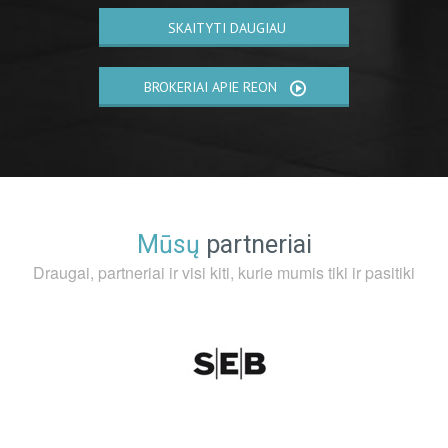
SKAITYTI DAUGIAU
BROKERIAI APIE REON
Mūsų
partneriai
Draugai, partneriai ir visi kiti, kurie mumis tiki ir pasitiki