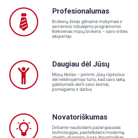
Profesionalumas
Brokerių žinias giliname mokymais ir
asmeninio tobulėjimo programomis.
Kiekvienas mūsų brokeris – savo srities
ekspertas.
Daugiau dėl Jūsų
Mūsų tikslas – perimti Jūsų rūpesčius
dėl nekilnojamojo turto, kad savo laiką
galėtumėte skirti savo šeimai,
pomėgiams ir darbui.
Novatoriškumas
Dirbame naudodami pažangiausias
technologijas, pasitelkdami modernią
objektų duomenų bazę. Novatoriškas