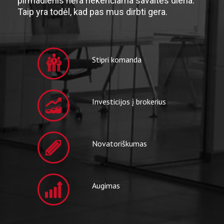
pirmadienis nėra nekenčiama savaitės diena.
Taip yra todėl, kad pas mus dirbti gera.
Stipri komanda
Investicijos į brokerius
Novatoriškumas
Augimas