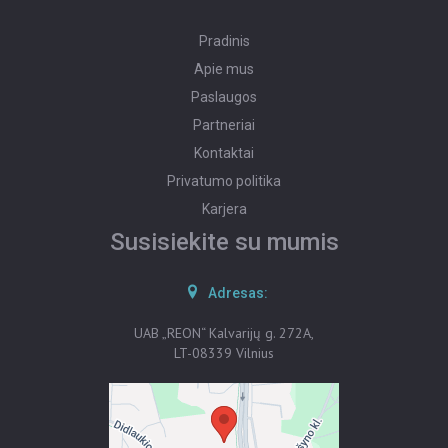
Pradinis
Apie mus
Paslaugos
Partneriai
Kontaktai
Privatumo politika
Karjera
Susisiekite su mumis
Adresas:
UAB „REON“ Kalvarijų g. 272A,
LT-08339 Vilnius