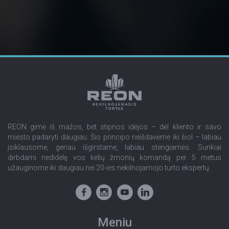
REON gimė iš mažos, bet stiprios idėjos – dėl kliento ir savo
miesto padaryti daugiau. Šio principo neišdavėme iki šiol – labiau
įsiklausome, geriau išgirstame, labiau stengiamės. Sunkiai
dirbdami nedidelę vos kelių žmonių komandą per 5 metus
užauginome iki daugiau nei 20-ies nekilnojamojo turto ekspertų.
Meniu