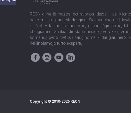
Pasiūlymai
REON gimė iš mažos, bet stiprios idėjos – dėl kliento
savo miesto padaryti daugiau. Šio principo neišdav
iki šiol – labiau įsiklausome, geriau išgirstame, lab
stengiamės. Sunkiai dirbdami nedidelę vos kelių žmo
komandą per 5 metus užauginome iki daugiau nei 20-
nekilnojamojo turto ekspertų.
Copyright © 2010-2026 REON