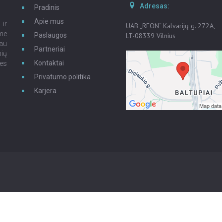
Adresas:
Pradinis
Apie mus
 ir
UAB „REON“ Kalvarijų g. 272A,
ėme
Paslaugos
LT-08339 Vilnius
iau
Partneriai
nių
Kontaktai
ies
Privatumo politika
Karjera