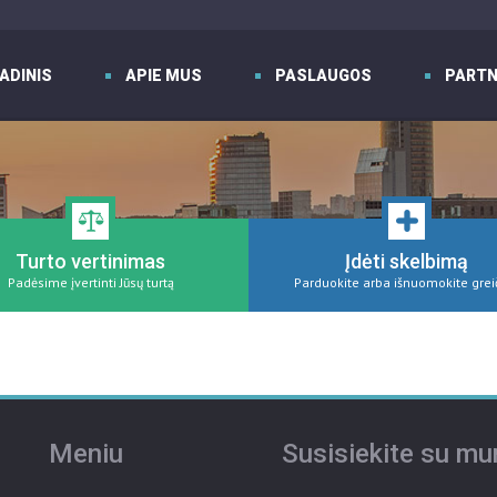
ADINIS
APIE MUS
PASLAUGOS
PARTN
Turto vertinimas
Įdėti skelbimą
Padėsime įvertinti Jūsų turtą
Parduokite arba išnuomokite grei
Meniu
Susisiekite su m