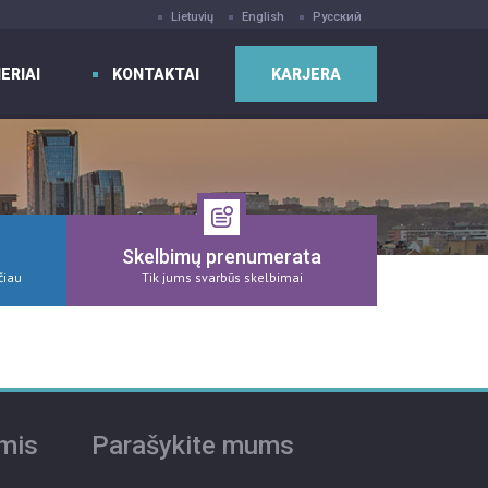
Lietuvių
English
Русский
ERIAI
KONTAKTAI
KARJERA
Skelbimų prenumerata
čiau
Tik jums svarbūs skelbimai
umis
Parašykite mums